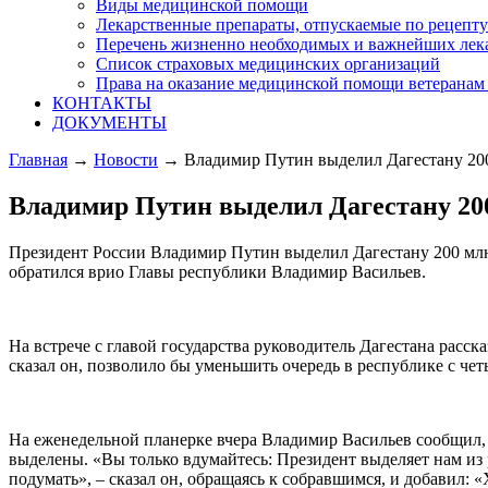
Виды медицинской помощи
Лекарственные препараты, отпускаемые по рецепту
Перечень жизненно необходимых и важнейших лека
Список страховых медицинских организаций
Права на оказание медицинской помощи ветеранам 
КОНТАКТЫ
ДОКУМЕНТЫ
Главная
→
Новости
→ Владимир Путин выделил Дагестану 200
Владимир Путин выделил Дагестану 20
Президент России Владимир Путин выделил Дагестану 200 млн
обратился врио Главы республики Владимир Васильев.
На встрече с главой государства руководитель Дагестана расск
сказал он, позволило бы уменьшить очередь в республике с чет
На еженедельной планерке вчера Владимир Васильев сообщил, 
выделены. «Вы только вдумайтесь: Президент выделяет нам из 
подумать», – сказал он, обращаясь к собравшимся, и добавил: 