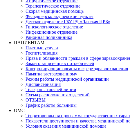
Хирургическое отделение
Терапевтическое отделение
Скорая медицинская помощь
Фельдшерско-акушерские пункты
Детское отделение ГБУ РД «Лакская ЦРБ»
Гинекологическое отделение
Инфекционное отделение
Районная поликлиника
ПАЦИЕНТАМ
Платные услуги
Госпитализация
Права и обязанности граждан в сфере здравоохране
Закон о защите прав потребителей
Контролирующие органы в сфере здравоохранения
Памятка застрахованному
Режим работы медицинской организации
Диспансеризация
Телефоны горячей линии
Схема расположения отделений
ОТЗЫВЫ
График работы больницы
ОМС
Территориальная программа государственных гара
Показатели доступности и качества медицинской 
Условия оказания медицинской помощи